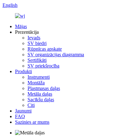
English
Mājas
Prezentācija
Ievads
SV biedri
Rūpnīcas apskate
SV organizācijas diagramma
Sertifikāti
SV priekšrocība
Produkti
Instrumenti
Montāža
Plastmasas daļas
Metāla daļas
Sacīkšu daļas
Citi
Jaunumi
FAQ
Sazinies ar mums