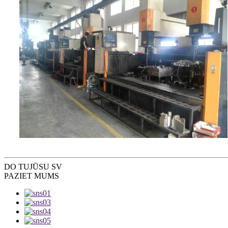
DO TU
JŪSU SV
PAZIET MUMS