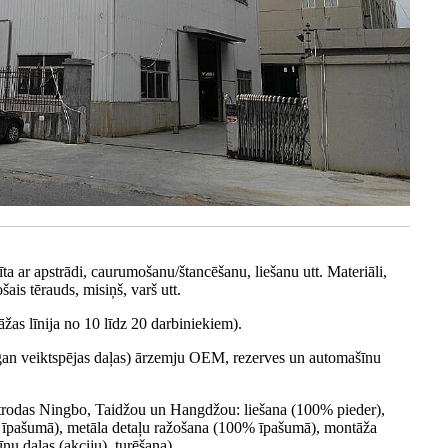
tīta ar apstrādi, caurumošanu/štancēšanu, liešanu utt. Materiāli,
šais tērauds, misiņš, varš utt.
žas līnija no 10 līdz 20 darbiniekiem).
n veiktspējas daļas) ārzemju OEM, rezerves un automašīnu
 atrodas Ningbo, Taidžou un Hangdžou: liešana (100% pieder),
 īpašumā), metāla detaļu ražošana (100% īpašumā), montāža
u daļas (akciju). turēšana).