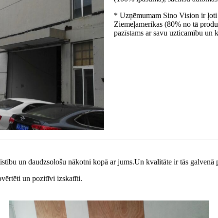
* Uzņēmumam Sino Vision ir ļoti 
Ziemeļamerikas (80% no tā produkc
pazīstams ar savu uzticamību un kv
stību un daudzsološu nākotni kopā ar jums.Un kvalitāte ir tās galvenā 
rtēti un pozitīvi izskatīti.