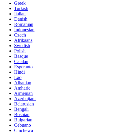
Greek
Turkish
Italian
Danish
Romanian
Indonesian
Czech
Afrikaans
Swedish
Polish
Basque
Catalan
Esperanto
Hindi
Lao
Albanian
Amharic
Armenian
Azerbaijani
Belarusian
Bengali
Bosnian
Bulgarian
Cebuano
Chichewa