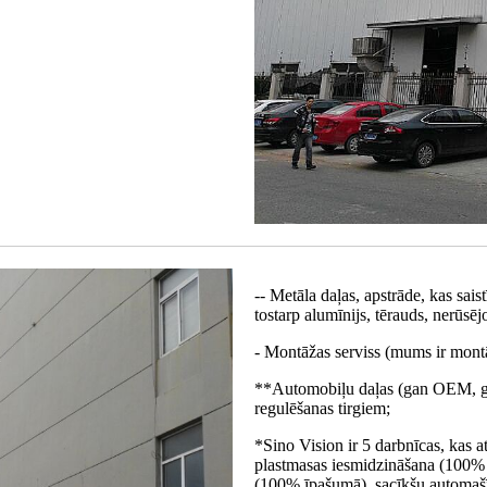
-- Metāla daļas, apstrāde, kas sais
tostarp alumīnijs, tērauds, nerūsējo
- Montāžas serviss (mums ir montā
**Automobiļu daļas (gan OEM, ga
regulēšanas tirgiem;
*Sino Vision ir 5 darbnīcas, kas
plastmasas iesmidzināšana (100%
(100% īpašumā), sacīkšu automašīn