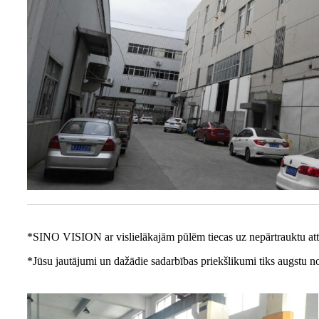
*SINO VISION ar vislielākajām pūlēm tiecas uz nepārtrauktu attī
*Jūsu jautājumi un dažādie sadarbības priekšlikumi tiks augstu novē