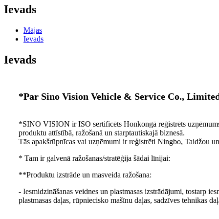
Ievads
Mājas
Ievads
Ievads
*Par Sino Vision Vehicle & Service Co., Limite
*SINO VISION ir ISO sertificēts Honkongā reģistrēts uzņēmums 
produktu attīstībā, ražošanā un starptautiskajā biznesā.
Tās apakšrūpnīcas vai uzņēmumi ir reģistrēti Ningbo, Taidžou u
* Tam ir galvenā ražošanas/stratēģija šādai līnijai:
**Produktu izstrāde un masveida ražošana:
- Iesmidzināšanas veidnes un plastmasas izstrādājumi, tostarp ie
plastmasas daļas, rūpniecisko mašīnu daļas, sadzīves tehnikas daļa