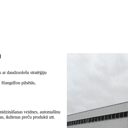
d
ar daudzsološu stratēģiju
n Hangdžou pilsētās,
smidzināšanas veidnes, automašīnu
s, ikdienas preču produkti utt.