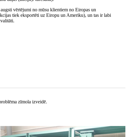
augsti vērtējumi no mūsu klientiem no Eiropas un
ijas tiek eksportēti uz Eiropu un Ameriku), un tas ir labi
alitāti.
problēma zīmola izveidē.